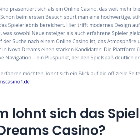
o präsentiert sich als ein Online Casino, das weit mehr bie
. Schon beim ersten Besuch spürt man eine hochwertige, stil
as Spielerlebnis bereichert. Hier trifft modernes Design auf
 was sowohl Neueinsteiger als auch erfahrene Spieler gle
f der Suche nach einem Online Casino ist, das Atmosphäre u
et in Nova Dreams einen starken Kandidaten. Die Plattform
ive Navigation – ein Pluspunkt, der den Spielspaß deutlich e
 erfahren möchten, lohnt sich ein Blick auf die offizielle Seite
mscasino1.de
.
 lohnt sich das Spie
Dreams Casino?