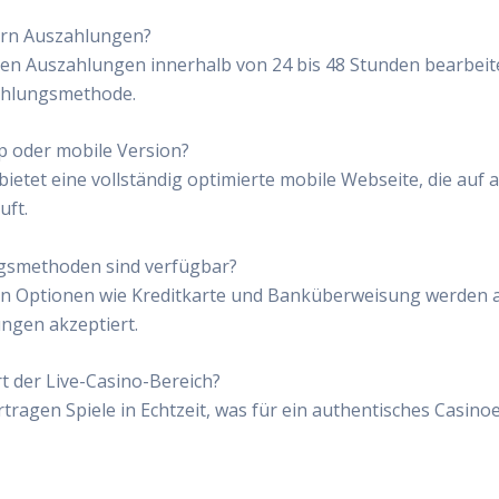
ern Auszahlungen?
den Auszahlungen innerhalb von 24 bis 48 Stunden bearbeit
ahlungsmethode.
pp oder mobile Version?
ietet eine vollständig optimierte mobile Webseite, die auf 
uft.
ngsmethoden sind verfügbar?
n Optionen wie Kreditkarte und Banküberweisung werden a
ngen akzeptiert.
rt der Live-Casino-Bereich?
tragen Spiele in Echtzeit, was für ein authentisches Casinoe