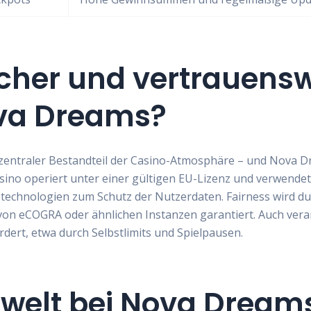
icher und vertrauens
ova Dreams?
in zentraler Bestandteil der Casino-Atmosphäre – und Nova 
Casino operiert unter einer gültigen EU-Lizenz und verwend
technologien zum Schutz der Nutzerdaten. Fairness wird d
on eCOGRA oder ähnlichen Instanzen garantiert. Auch ver
rdert, etwa durch Selbstlimits und Spielpausen.
welt bei Nova Dream