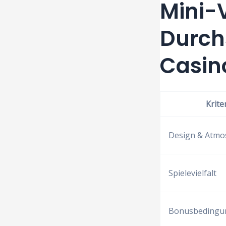
Mini-
Durch
Casin
Krite
Design & Atmo
Spielevielfalt
Bonusbedingu