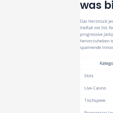
was b
Das Herzstück je
Vielfalt mit Stil
progressive Jack
hervorzuheben is
spannende Innov
Katego
Slots
Live-Casino
Tischspiele
Progressive Ja