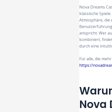
Nova Dreams Casin
klassische Spiele
Atmosphäre, die d
Benutzerführung,
anspricht. Wer au
kombiniert, find
durch eine intuit
Für alle, die mehr
https://novadrea
Warum
Nova 