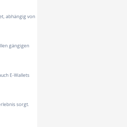
et, abhängig von
allen gängigen
uch E-Wallets
rlebnis sorgt.