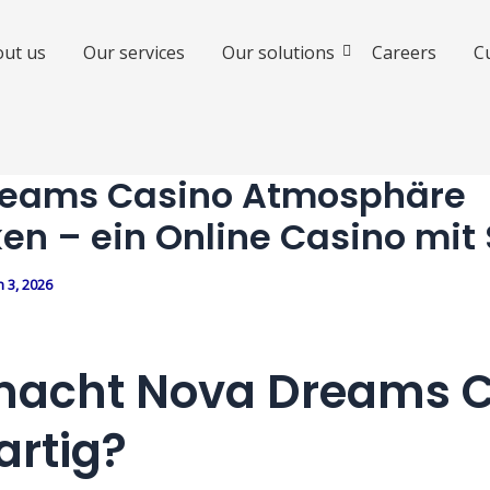
ut us
Our services
Our solutions
Careers
C
reams Casino Atmosphäre
en – ein Online Casino mit S
 3, 2026
acht Nova Dreams C
artig?