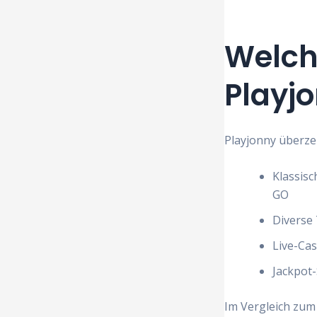
Welch
Playj
Playjonny überzeu
Klassis
GO
Diverse 
Live-Cas
Jackpot
Im Vergleich zum