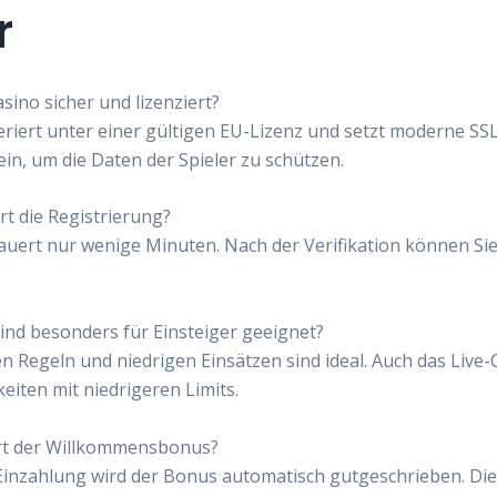
r
asino sicher und lizenziert?
eriert unter einer gültigen EU-Lizenz und setzt moderne SS
in, um die Daten der Spieler zu schützen.
rt die Registrierung?
uert nur wenige Minuten. Nach der Verifikation können Sie
sind besonders für Einsteiger geeignet?
en Regeln und niedrigen Einsätzen sind ideal. Auch das Live-
eiten mit niedrigeren Limits.
ert der Willkommensbonus?
Einzahlung wird der Bonus automatisch gutgeschrieben. Die