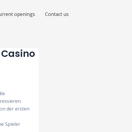
urrent openings
Contact us
 Casino
die
ressieren.
on der ersten
ne Spieler