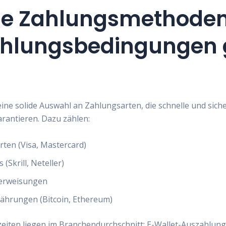
e Zahlungsmethode
hlungsbedingungen 
eine solide Auswahl an Zahlungsarten, die schnelle und sich
rantieren. Dazu zählen:
rten (Visa, Mastercard)
 (Skrill, Neteller)
erweisungen
ährungen (Bitcoin, Ethereum)
eiten liegen im Branchendurchschnitt: E-Wallet-Auszahlun