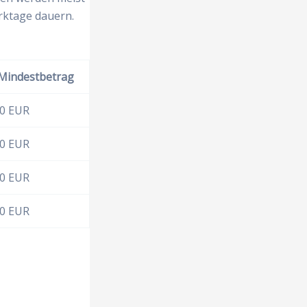
rktage dauern.
Mindestbetrag
0 EUR
0 EUR
0 EUR
0 EUR