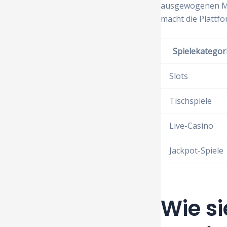
ausgewogenen Mi
macht die Plattfor
Spielekategor
Slots
Tischspiele
Live-Casino
Jackpot-Spiele
Wie si