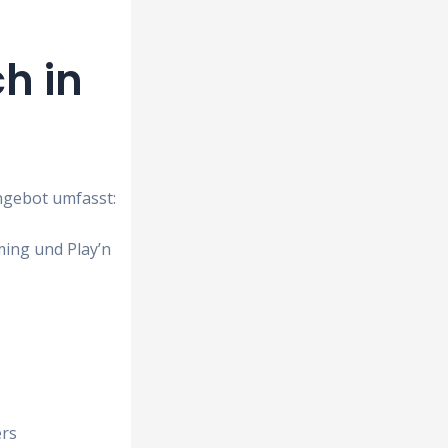
h in
Angebot umfasst:
ing und Play’n
ers