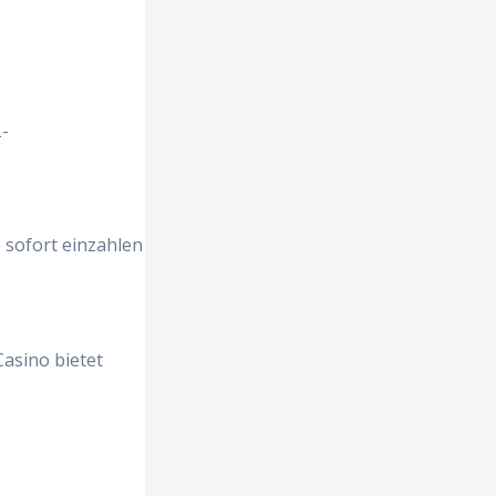
L-
 sofort einzahlen
Casino bietet