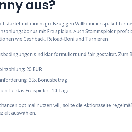
onny aus?
 startet mit einem großzügigen Willkommenspaket für neu
inzahlungsbonus mit Freispielen. Auch Stammspieler profiti
ionen wie Cashback, Reload-Boni und Turnieren.
sbedingungen sind klar formuliert und fair gestaltet. Zum B
einzahlung: 20 EUR
nforderung: 35x Bonusbetrag
en für das Freispielen: 14 Tage
hancen optimal nutzen will, sollte die Aktionsseite regelm
zielt auswählen.