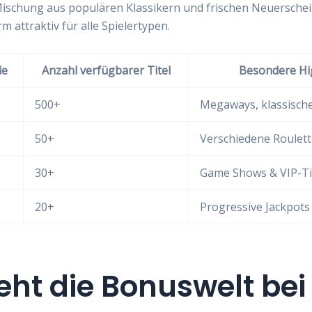
schung aus populären Klassikern und frischen Neuersche
m attraktiv für alle Spielertypen.
ie
Anzahl verfügbarer Titel
Besondere Hi
500+
Megaways, klassische
50+
Verschiedene Roulett
30+
Game Shows & VIP-T
20+
Progressive Jackpots
eht die Bonuswelt bei