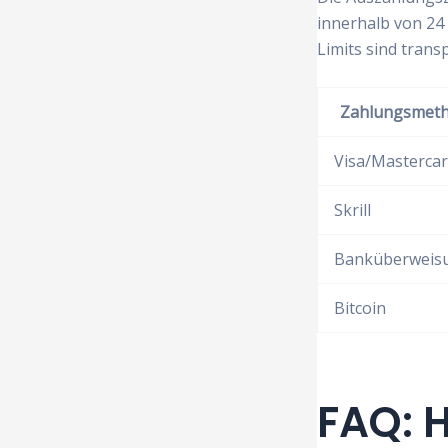
innerhalb von 24
Limits sind trans
Zahlungsmet
Visa/Masterca
Skrill
Banküberweis
Bitcoin
FAQ: 