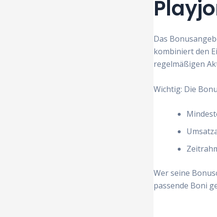
Playj
Das Bonusangebot
kombiniert den E
regelmäßigen Akt
Wichtig: Die Bonu
Mindest
Umsatza
Zeitrahm
Wer seine Bonusc
passende Boni ge