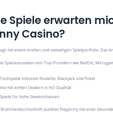
e Spiele erwarten mic
onny Casino?
gt mit einem breiten und vielseitigen Spielportfolio. Das 
che Spielautomaten von Top-Providern wie NetEnt, Microgam
Tischspiele inklusive Roulette, Blackjack und Poker
ino mit echten Dealern in HD-Qualität
-Spiele für hohe Gewinnchancen
 Branchendurchschnitt punktet Playjonny mit einer besond