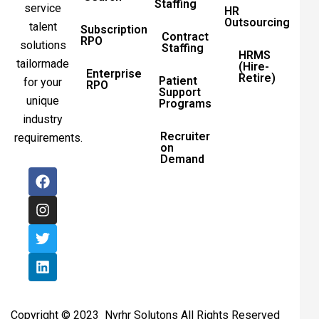
Staffing
service
HR
Outsourcing
talent
Subscription
Contract
RPO
solutions
Staffing
HRMS
tailormade
(Hire-
Enterprise
Retire)
Patient
for your
RPO
Support
unique
Programs
industry
Recruiter
requirements.
on
Demand
F
I
T
L
a
n
w
i
c
s
i
n
e
t
t
k
b
a
t
e
o
g
e
d
o
r
r
i
k
a
n
m
Copyright © 2023 Nvrhr Solutons All Rights Reserved