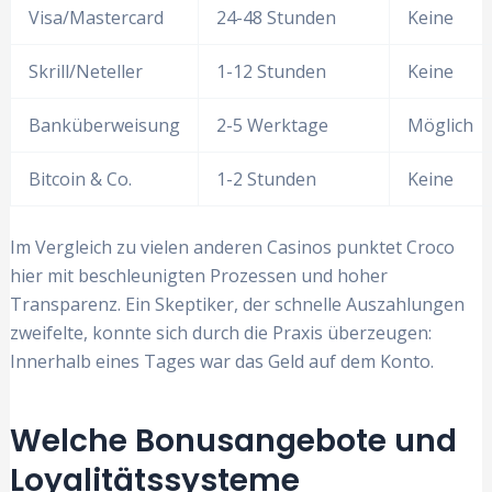
Visa/Mastercard
24-48 Stunden
Keine
Skrill/Neteller
1-12 Stunden
Keine
Banküberweisung
2-5 Werktage
Möglich
Bitcoin & Co.
1-2 Stunden
Keine
Im Vergleich zu vielen anderen Casinos punktet Croco
hier mit beschleunigten Prozessen und hoher
Transparenz. Ein Skeptiker, der schnelle Auszahlungen
zweifelte, konnte sich durch die Praxis überzeugen:
Innerhalb eines Tages war das Geld auf dem Konto.
Welche Bonusangebote und
Loyalitätssysteme