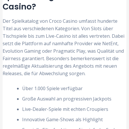
Casino?
Der Spielkatalog von Croco Casino umfasst hunderte
Titel aus verschiedenen Kategorien. Von Slots über
Tischspiele bis zum Live-Casino ist alles vertreten. Dabei
setzt die Plattform auf namhafte Provider wie NetEnt,
Evolution Gaming oder Pragmatic Play, was Qualität und
Fairness garantiert. Besonders bemerkenswert ist die
regelmäßige Aktualisierung des Angebots mit neuen
Releases, die für Abwechslung sorgen.
Über 1.000 Spiele verfügbar
Große Auswahl an progressiven Jackpots
Live-Dealer-Spiele mit echten Croupiers
Innovative Game-Shows als Highlight