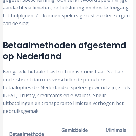
aandacht via limieten, zelfuitsluiting en directe toegang
tot hulplijnen. Zo kunnen spelers gerust zonder zorgen
aan de slag.
Betaalmethoden afgestemd
op Nederland
Een goede betaalinfrastructuur is onmisbaar. Slotlair
ondersteunt dan ook verschillende populaire
betaalopties die Nederlandse spelers gewend zijn, zoals
iDEAL, Trustly, creditcards en e-wallets. Snelle
uitbetalingen en transparante limieten verhogen het
gebruiksgemak.
Gemiddelde
Minimale
Betaalmethode