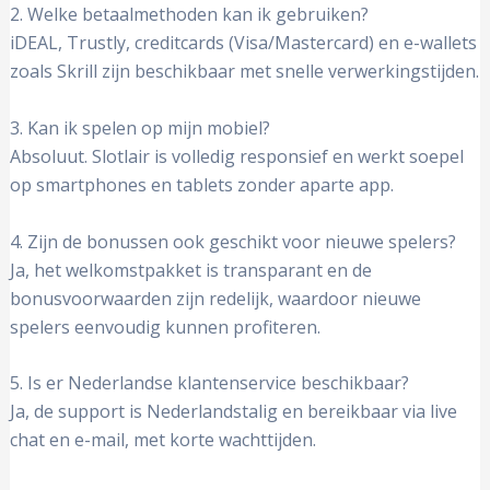
2. Welke betaalmethoden kan ik gebruiken?
iDEAL, Trustly, creditcards (Visa/Mastercard) en e-wallets
zoals Skrill zijn beschikbaar met snelle verwerkingstijden.
3. Kan ik spelen op mijn mobiel?
Absoluut. Slotlair is volledig responsief en werkt soepel
op smartphones en tablets zonder aparte app.
4. Zijn de bonussen ook geschikt voor nieuwe spelers?
Ja, het welkomstpakket is transparant en de
bonusvoorwaarden zijn redelijk, waardoor nieuwe
spelers eenvoudig kunnen profiteren.
5. Is er Nederlandse klantenservice beschikbaar?
Ja, de support is Nederlandstalig en bereikbaar via live
chat en e-mail, met korte wachttijden.