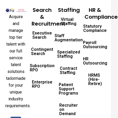
Search
Staffing
HR &
&
Compliance
Acquire
Virtual
Recruitment
and
Staffing
Statutory
manage
Compliance
Executive
Staff
top tier
Search
Augmentation
Payroll
talent with
Outsourcing
Contingent
our full
Specialized
Search
Staffing
service
HR
Outsourcing
talent
Subscription
Contract
RPO
solutions
Staffing
HRMS
tailormade
(Hire-
Enterprise
Retire)
Patient
for your
RPO
Support
unique
Programs
industry
Recruiter
requirements.
on
Demand