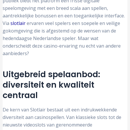
publiek biedt het platform een frisse digitale
speelomgeving met een breed scala aan spellen,
aantrekkelijke bonussen en een toegankelijke interface.
Via
slotlair
ervaren veel spelers een soepele en veilige
gokomgeving die is afgestemd op de wensen van de
hedendaagse Nederlandse speler. Maar wat
onderscheidt deze casino-ervaring nu echt van andere
aanbieders?
Uitgebreid spelaanbod:
diversiteit en kwaliteit
centraal
De kern van Slotlair bestaat uit een indrukwekkende
diversiteit aan casinospellen. Van klassieke slots tot de
nieuwste videoslots van gerenommeerde