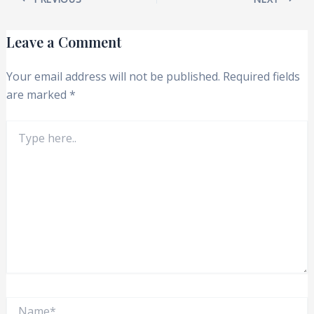
Leave a Comment
Your email address will not be published.
Required fields
are marked
*
Type
here..
Name*