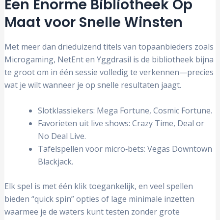
Een Enorme Bibliotheek Op
Maat voor Snelle Winsten
Met meer dan drieduizend titels van topaanbieders zoals
Microgaming, NetEnt en Yggdrasil is de bibliotheek bijna
te groot om in één sessie volledig te verkennen—precies
wat je wilt wanneer je op snelle resultaten jaagt.
Slotklassiekers: Mega Fortune, Cosmic Fortune.
Favorieten uit live shows: Crazy Time, Deal or
No Deal Live.
Tafelspellen voor micro‑bets: Vegas Downtown
Blackjack.
Elk spel is met één klik toegankelijk, en veel spellen
bieden “quick spin” opties of lage minimale inzetten
waarmee je de waters kunt testen zonder grote