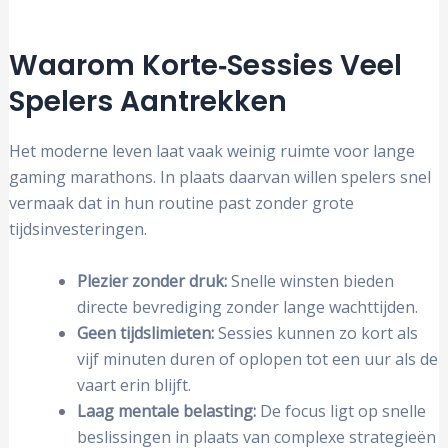
Waarom Korte‑Sessies Veel
Spelers Aantrekken
Het moderne leven laat vaak weinig ruimte voor lange
gaming marathons. In plaats daarvan willen spelers snel
vermaak dat in hun routine past zonder grote
tijdsinvesteringen.
Plezier zonder druk:
Snelle winsten bieden
directe bevrediging zonder lange wachttijden.
Geen tijdslimieten:
Sessies kunnen zo kort als
vijf minuten duren of oplopen tot een uur als de
vaart erin blijft.
Laag mentale belasting:
De focus ligt op snelle
beslissingen in plaats van complexe strategieën