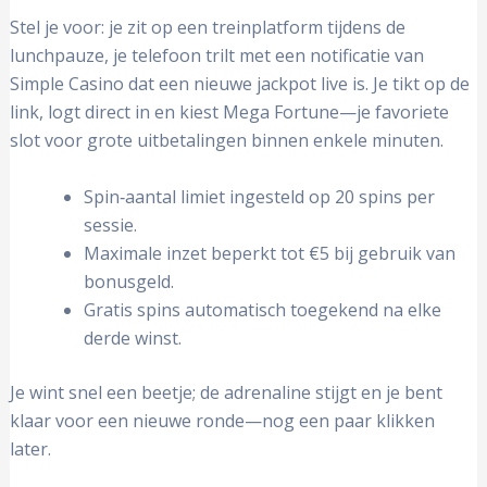
Stel je voor: je zit op een treinplatform tijdens de
lunchpauze, je telefoon trilt met een notificatie van
Simple Casino dat een nieuwe jackpot live is. Je tikt op de
link, logt direct in en kiest Mega Fortune—je favoriete
slot voor grote uitbetalingen binnen enkele minuten.
Spin‑aantal limiet ingesteld op 20 spins per
sessie.
Maximale inzet beperkt tot €5 bij gebruik van
bonusgeld.
Gratis spins automatisch toegekend na elke
derde winst.
Je wint snel een beetje; de adrenaline stijgt en je bent
klaar voor een nieuwe ronde—nog een paar klikken
later.