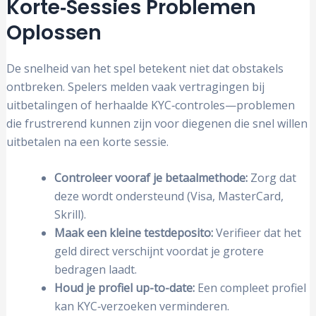
Korte‑Sessies Problemen
Oplossen
De snelheid van het spel betekent niet dat obstakels
ontbreken. Spelers melden vaak vertragingen bij
uitbetalingen of herhaalde KYC‑controles—problemen
die frustrerend kunnen zijn voor diegenen die snel willen
uitbetalen na een korte sessie.
Controleer vooraf je betaalmethode:
Zorg dat
deze wordt ondersteund (Visa, MasterCard,
Skrill).
Maak een kleine testdeposito:
Verifieer dat het
geld direct verschijnt voordat je grotere
bedragen laadt.
Houd je profiel up-to-date:
Een compleet profiel
kan KYC‑verzoeken verminderen.