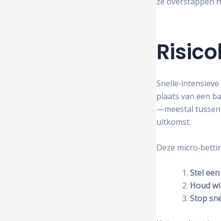
ze overstappen n
Risico
Snelle‑intensieve
plaats van een ba
—meestal tussen 
uitkomst.
Deze micro‑betting
Stel een
Houd win
Stop sne