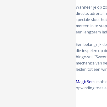
Wanneer je op zoe
directe, adrenalin
speciale slots‑hub
meteen in te sta
een langzaam la
Een belangrijk d
die inspelen op d
binge‑stijl “Swee
mechanica van dez
leiden tot een win
MagicBet
’s mobi
opwinding toeslaa