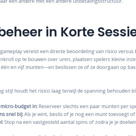
aar een andere met een andere uitbetalingsstructuur.
beheer in Korte Sessi
 gameplay vereist een directe beoordeling van risico versus 
nkroll op te bouwen over uren, plaatsen spelers kleine inze
één en vijf munten—en beslissen ze of ze doorgaan op bas
 stijl houdt het risico laag terwijl de spanning behouden bli
 micro‑budget in:
Reserveer slechts een paar munten per spe
s snel bij:
Als je wint, beslis of je nog een munt toevoegt of 
l:
Stop na een vastgesteld aantal spins of zodra je je doelwin