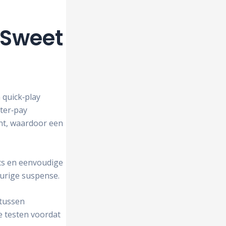
n Sweet
 quick‑play
ter‑pay
nt, waardoor een
ics en eenvoudige
durige suspense.
 tussen
te testen voordat