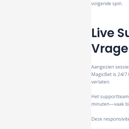
volgende spin.
Live 
Vrage
Aangezien sessies
MagicBet is 24/7
verlaten.
Het supportteam 
minuten—vaak bin
Deze responsivite