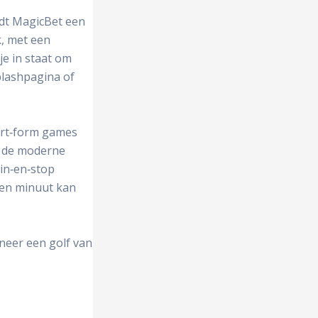
edt MagicBet een
k, met een
je in staat om
plashpagina of
hort‑form games
ot de moderne
pin‑en‑stop
 een minuut kan
nneer een golf van