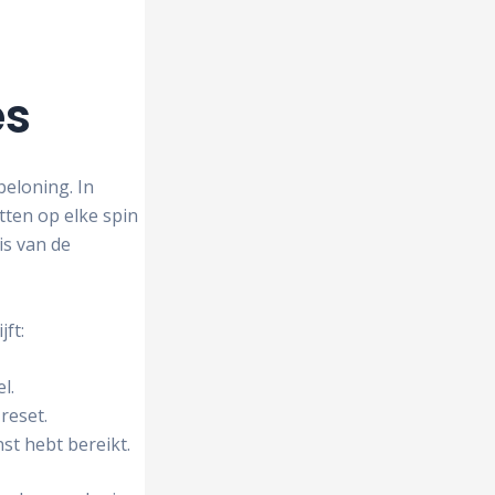
es
beloning. In
tten op elke spin
is van de
jft:
l.
reset.
st hebt bereikt.