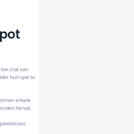
Spot
live chat van
der hun spel te
 binnen enkele
worden hervat.
speelsessies.