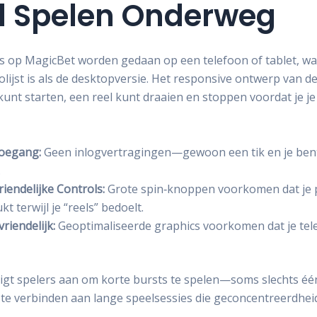
l Spelen Onderweg
s op MagicBet worden gedaan op een telefoon of tablet, wa
olijst is als de desktopversie. Het responsive ontwerp van 
 kunt starten, een reel kunt draaien en stoppen voordat je je
Toegang:
Geen inlogvertragingen—gewoon een tik en je ben
.
iendelijke Controls:
Grote spin‑knoppen voorkomen dat je 
kt terwijl je “reels” bedoelt.
vriendelijk:
Geoptimaliseerde graphics voorkomen dat je tele
gt spelers aan om korte bursts te spelen—soms slechts éé
h te verbinden aan lange speelsessies die geconcentreerdhei