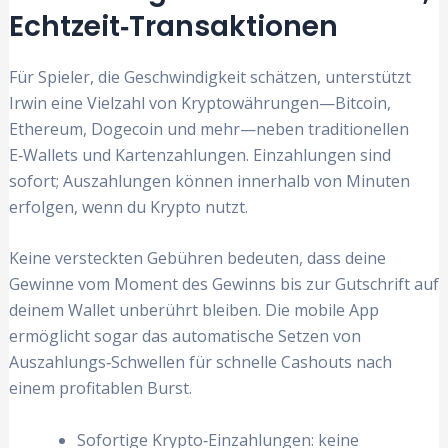
Echtzeit‑Transaktionen
Für Spieler, die Geschwindigkeit schätzen, unterstützt
Irwin eine Vielzahl von Kryptowährungen—Bitcoin,
Ethereum, Dogecoin und mehr—neben traditionellen
E‑Wallets und Kartenzahlungen. Einzahlungen sind
sofort; Auszahlungen können innerhalb von Minuten
erfolgen, wenn du Krypto nutzt.
Keine versteckten Gebühren bedeuten, dass deine
Gewinne vom Moment des Gewinns bis zur Gutschrift auf
deinem Wallet unberührt bleiben. Die mobile App
ermöglicht sogar das automatische Setzen von
Auszahlungs‑Schwellen für schnelle Cashouts nach
einem profitablen Burst.
Sofortige Krypto‑Einzahlungen: keine