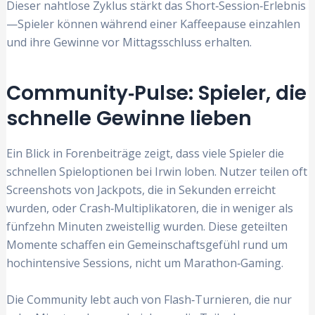
Dieser nahtlose Zyklus stärkt das Short‑Session‑Erlebnis
—Spieler können während einer Kaffeepause einzahlen
und ihre Gewinne vor Mittagsschluss erhalten.
Community‑Pulse: Spieler, die
schnelle Gewinne lieben
Ein Blick in Forenbeiträge zeigt, dass viele Spieler die
schnellen Spieloptionen bei Irwin loben. Nutzer teilen oft
Screenshots von Jackpots, die in Sekunden erreicht
wurden, oder Crash‑Multiplikatoren, die in weniger als
fünfzehn Minuten zweistellig wurden. Diese geteilten
Momente schaffen ein Gemeinschaftsgefühl rund um
hochintensive Sessions, nicht um Marathon‑Gaming.
Die Community lebt auch von Flash‑Turnieren, die nur