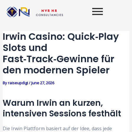
Skip
Post
to
navigation
content
Irwin Casino: Quick‑Play
Slots und
Fast‑Track‑Gewinne für
den modernen Spieler
By
raiseupdigi
/
June 27, 2026
Warum Irwin an kurzen,
intensiven Sessions festhält
Die Irwin Plattform basiert auf der Idee, dass jede