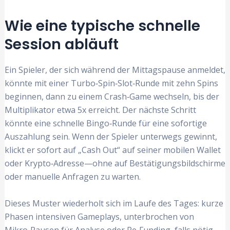
Wie eine typische schnelle
Session abläuft
Ein Spieler, der sich während der Mittagspause anmeldet,
könnte mit einer Turbo‑Spin‑Slot‑Runde mit zehn Spins
beginnen, dann zu einem Crash‑Game wechseln, bis der
Multiplikator etwa 5x erreicht. Der nächste Schritt
könnte eine schnelle Bingo‑Runde für eine sofortige
Auszahlung sein. Wenn der Spieler unterwegs gewinnt,
klickt er sofort auf „Cash Out“ auf seiner mobilen Wallet
oder Krypto‑Adresse—ohne auf Bestätigungsbildschirme
oder manuelle Anfragen zu warten.
Dieses Muster wiederholt sich im Laufe des Tages: kurze
Phasen intensiven Gameplays, unterbrochen von
Mikro‑Pausen für Analyse oder Re‑Funding, falls nötig.