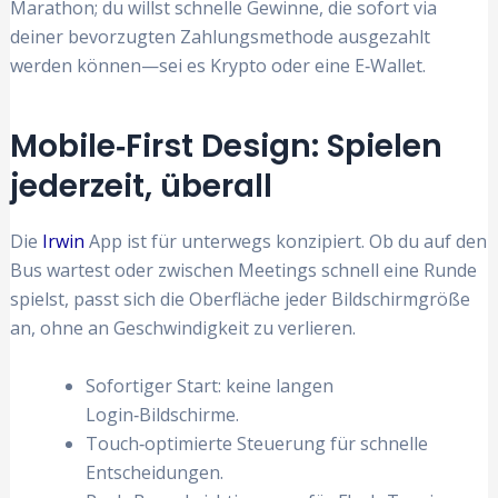
Marathon; du willst schnelle Gewinne, die sofort via
deiner bevorzugten Zahlungsmethode ausgezahlt
werden können—sei es Krypto oder eine E‑Wallet.
Mobile‑First Design: Spielen
jederzeit, überall
Die
Irwin
App ist für unterwegs konzipiert. Ob du auf den
Bus wartest oder zwischen Meetings schnell eine Runde
spielst, passt sich die Oberfläche jeder Bildschirmgröße
an, ohne an Geschwindigkeit zu verlieren.
Sofortiger Start: keine langen
Login‑Bildschirme.
Touch‑optimierte Steuerung für schnelle
Entscheidungen.