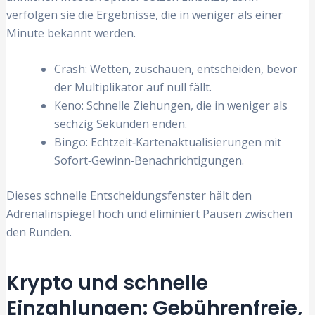
verfolgen sie die Ergebnisse, die in weniger als einer
Minute bekannt werden.
Crash: Wetten, zuschauen, entscheiden, bevor
der Multiplikator auf null fällt.
Keno: Schnelle Ziehungen, die in weniger als
sechzig Sekunden enden.
Bingo: Echtzeit‑Kartenaktualisierungen mit
Sofort‑Gewinn‑Benachrichtigungen.
Dieses schnelle Entscheidungsfenster hält den
Adrenalinspiegel hoch und eliminiert Pausen zwischen
den Runden.
Krypto und schnelle
Einzahlungen: Gebührenfreie,