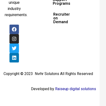
unique
Programs
industry
Recruiter
requirements.
on
Demand
F
I
T
L
a
n
w
i
c
s
i
n
e
t
t
k
b
a
t
e
o
g
e
d
o
r
r
i
k
a
n
m
Copyright © 2023 Nvrhr Solutons All Rights Reserved
Developed by
Raiseup digital solutions