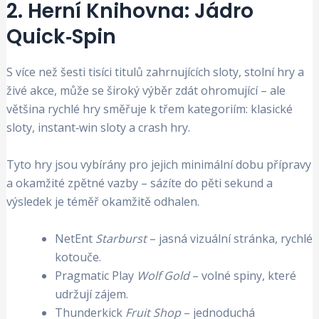
2. Herní Knihovna: Jádro
Quick‑Spin
S více než šesti tisíci titulů zahrnujících sloty, stolní hry a
živé akce, může se široký výběr zdát ohromující – ale
většina rychlé hry směřuje k třem kategoriím: klasické
sloty, instant‑win sloty a crash hry.
Tyto hry jsou vybírány pro jejich minimální dobu přípravy
a okamžité zpětné vazby – sázíte do pěti sekund a
výsledek je téměř okamžitě odhalen.
NetEnt
Starburst
– jasná vizuální stránka, rychlé
kotouče.
Pragmatic Play
Wolf Gold
– volné spiny, které
udržují zájem.
Thunderkick
Fruit Shop
– jednoduchá