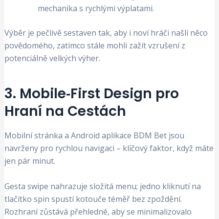
mechanika s rychlými výplatami.
Výběr je pečlivě sestaven tak, aby i noví hráči našli něco
povědomého, zatímco stále mohli zažít vzrušení z
potenciálně velkých výher.
3. Mobile‑First Design pro
Hraní na Cestách
Mobilní stránka a Android aplikace BDM Bet jsou
navrženy pro rychlou navigaci – klíčový faktor, když máte
jen pár minut.
Gesta swipe nahrazuje složitá menu; jedno kliknutí na
tlačítko spin spustí kotouče téměř bez zpoždění.
Rozhraní zůstává přehledné, aby se minimalizovalo