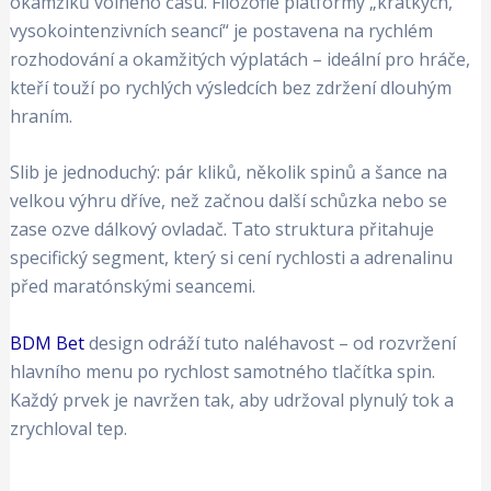
okamžiků volného času. Filozofie platformy „krátkých,
vysokointenzivních seancí“ je postavena na rychlém
rozhodování a okamžitých výplatách – ideální pro hráče,
kteří touží po rychlých výsledcích bez zdržení dlouhým
hraním.
Slib je jednoduchý: pár kliků, několik spinů a šance na
velkou výhru dříve, než začnou další schůzka nebo se
zase ozve dálkový ovladač. Tato struktura přitahuje
specifický segment, který si cení rychlosti a adrenalinu
před maratónskými seancemi.
BDM Bet
design odráží tuto naléhavost – od rozvržení
hlavního menu po rychlost samotného tlačítka spin.
Každý prvek je navržen tak, aby udržoval plynulý tok a
zrychloval tep.