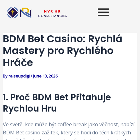
Skip
Post
to
navigation
content
BDM Bet Casino: Rychlá
Mastery pro Rychlého
Hráče
By
raiseupdigi
/
June 13, 2026
1. Proč BDM Bet Přitahuje
Rychlou Hru
Ve světě, kde může být coffee break jako věčnost, nabízí
BDM Bet casino zážitek, který se hodí do těch krátkých