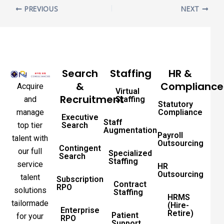
PREVIOUS
NEXT
Search
Staffing
HR &
&
Compliance
Acquire
Virtual
Recruitment
and
Staffing
Statutory
manage
Compliance
Executive
Staff
top tier
Search
Augmentation
Payroll
talent with
Outsourcing
Contingent
our full
Specialized
Search
Staffing
service
HR
Outsourcing
talent
Subscription
Contract
RPO
solutions
Staffing
HRMS
tailormade
(Hire-
Enterprise
Retire)
Patient
for your
RPO
Support